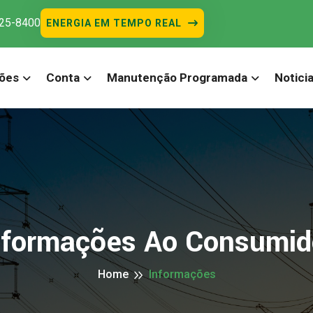
525-8400
ENERGIA EM TEMPO REAL
ões
Conta
Manutenção Programada
Notici
nformações Ao Consumid
Home
Informações