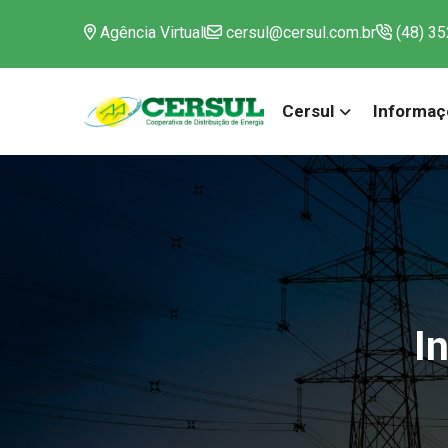
Agência Virtual
cersul@cersul.com.br
(48) 3
Cersul
Informaç
I