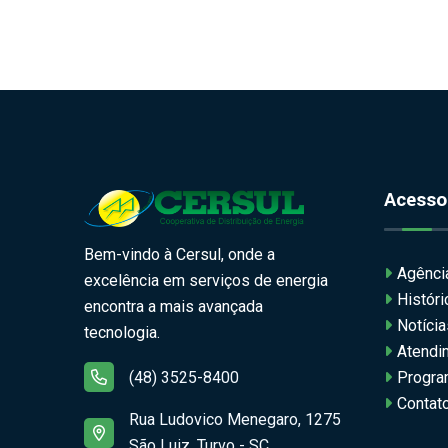
Acesso
Bem-vindo à Cersul, onde a
Agência
excelência em serviços de energia
Histór
encontra a mais avançada
Notícia
tecnologia.
Atendi
(48) 3525-8400
Progra
Contat
Rua Ludovico Menegaro, 1275
São Luiz, Turvo - SC